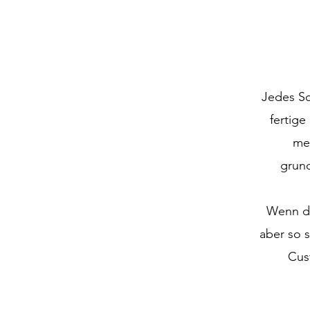
Jedes Sc
fertige
mei
grund
Wenn du
aber so s
Cus