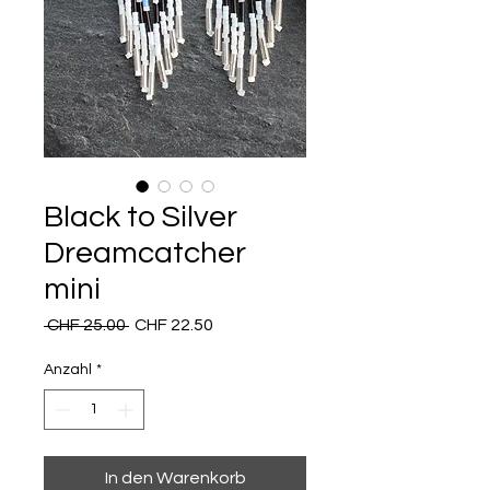
Black to Silver
Dreamcatcher
mini
Standardpreis
Sale-
 CHF 25.00 
CHF 22.50
Preis
Anzahl
*
In den Warenkorb