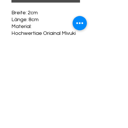
Breite: 2cm
Länge: 8cm
Material:
Hochwertige Original Miyuki
Delica Perlen grösse 11/0
anlaufbeständiger
Schmuckdraht in der Farbe
Silber, bleifrei, nickelfrei
Runder Schmuckverbinder
aus 304 Edelstahl
Getzmann Styles & Freund
Jewelry