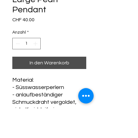
Pendant
Preis
CHF 40.00
Anzahl
*
In den Warenkorb
Material:
- Süsswasserperlern
- anlaufbeständiger
Schmuckdraht vergoldet,
nickelfrei, bleifrei
- original Miyuki Delica
Glasperlen, vergoldet