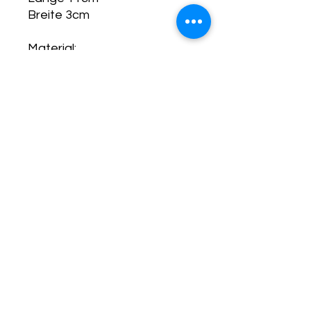
Breite 3cm
Material:
Hochwertige Original Miyuki
Delica Perlen grösse 11/0
20 Gauge anlaufbeständiger
Schuckdraht in oder Farbe
Kupfer, bleifrei, nickelfrei
Getzmann Styles & Freund
Jewelry