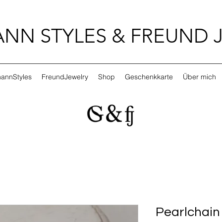
NN STYLES & FREUND 
annStyles
FreundJewelry
Shop
Geschenkkarte
Über mich
Pearlchain 