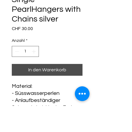
PearlHangers with
Chains silver
Preis
CHF 30.00
Anzahl
*
In den Warenkorb
Material:
- Süsswasserperlen
- Anlaufbeständiger
Schmuckdraht in der Farbe
Silber, nickelfrei, bleifrei
- Kette versilbert