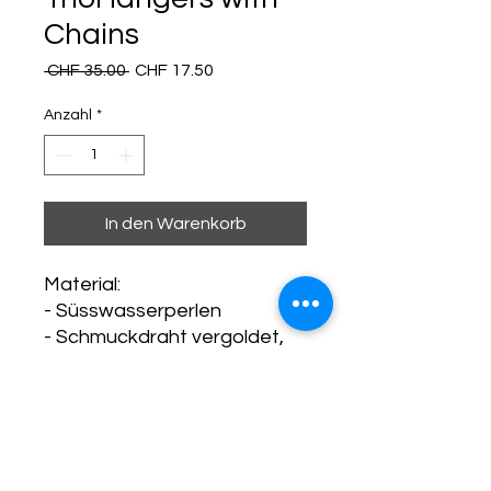
Chains
Standardpreis
Sale-
 CHF 35.00 
CHF 17.50
Preis
Anzahl
*
In den Warenkorb
Material:
- Süsswasserperlen
- Schmuckdraht vergoldet,
nickelfrei, bleifrei
- Kette aus Edelstahl