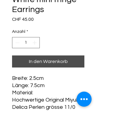
Earrings
Preis
CHF 45.00
Anzahl
*
In den Warenkorb
Breite: 2.5cm
Länge: 7.5cm
Material:
Hochwertige Original Miyuki
Delica Perlen grösse 11/0
anlaufbeständiger
Schmuckdraht vergoldet,
bleifrei, nickelfrei